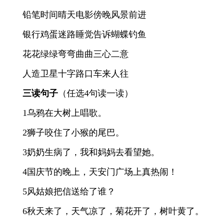
铅笔时间晴天电影傍晚风景前进
银行鸡蛋迷路睡觉告诉蝴蝶钓鱼
花花绿绿弯弯曲曲三心二意
人造卫星十字路口车来人往
三读句子
（任选4句读一读）
1乌鸦在大树上唱歌。
2狮子咬住了小猴的尾巴。
3奶奶生病了，我和妈妈去看望她。
4国庆节的晚上，天安门广场上真热闹！
5风姑娘把信送给了谁？
6秋天来了，天气凉了，菊花开了，树叶黄了。