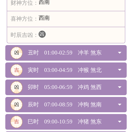
西南
财神方位：
西南
喜神方位：
凶
时辰吉凶：
丑时
01:00-02:59
冲羊 煞东
凶
寅时
03:00-04:59
冲猴 煞北
吉
卯时
05:00-06:59
冲鸡 煞西
凶
辰时
07:00-08:59
冲狗 煞南
凶
巳时
09:00-10:59
冲猪 煞东
吉