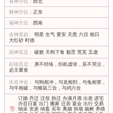
喜神方位：
西北
财神方位：
正东
福神方位：
西南
吉神宜趋：
明星
生气
要安
天恩
六仪
相日
大红砂
时德
凶神宜忌：
破败
天狗下食
魁罡
荒芜
五虚
彭祖百忌：
庚不经络，织机虚张，辰不哭泣，
必主重丧
生肖冲合：
与狗相冲，与龙相刑，与兔相害，
与牛相破，与猴鼠三合，与鸡六合
订婚
乔迁
迁坟
拆迁
办满月酒
出差
进宅
办百日宴
出门
搬家
迁居
宴会
出行
交易
纳采
安床
纳畜
买车
离婚
拆墙
栽树
养殖