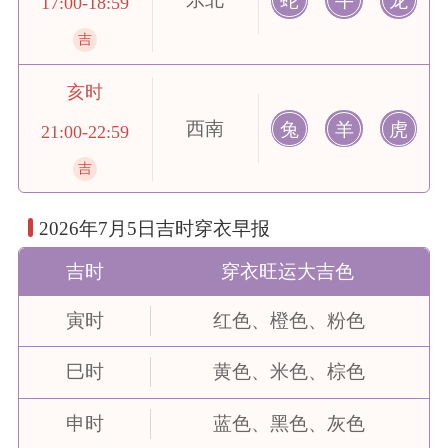
蛇
牛
龙
17:00-18:59
吉
亥时
西南
兔
羊
虎
21:00-22:59
吉
2026年7月5日吉时穿衣早报
吉时
穿衣旺运大吉色
寅时
红色
、
橙色
、
粉色
巳时
黄色
、
米色
、
棕色
申时
蓝色
、
黑色
、
灰色