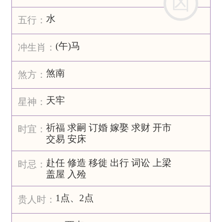
凶
水
五行：
(午)马
冲生肖：
煞南
煞方：
天牢
星神：
祈福 求嗣 订婚 嫁娶 求财 开市
时宜：
交易 安床
赴任 修造 移徙 出行 词讼 上梁
时忌：
盖屋 入殓
1点、2点
贵人时：