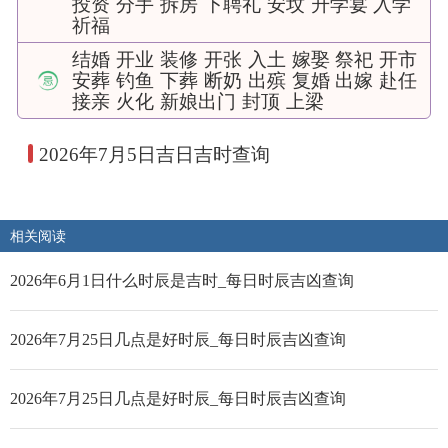
投资
分手
拆房
下聘礼
安坟
升学宴
入学
祈福
结婚
开业
装修
开张
入土
嫁娶
祭祀
开市
安葬
钓鱼
下葬
断奶
出殡
复婚
出嫁
赴任
接亲
火化
新娘出门
封顶
上梁
2026年7月5日吉日吉时查询
相关阅读
2026年6月1日什么时辰是吉时_每日时辰吉凶查询
2026年7月25日几点是好时辰_每日时辰吉凶查询
2026年7月25日几点是好时辰_每日时辰吉凶查询