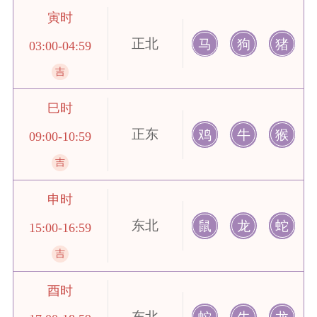
寅时
正北
马
狗
猪
03:00-04:59
吉
巳时
正东
鸡
牛
猴
09:00-10:59
吉
申时
东北
鼠
龙
蛇
15:00-16:59
吉
酉时
东北