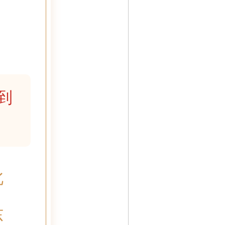
到
北
东