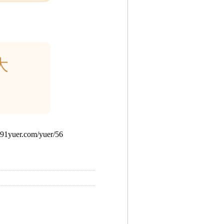
大
uer.com/yuer/56