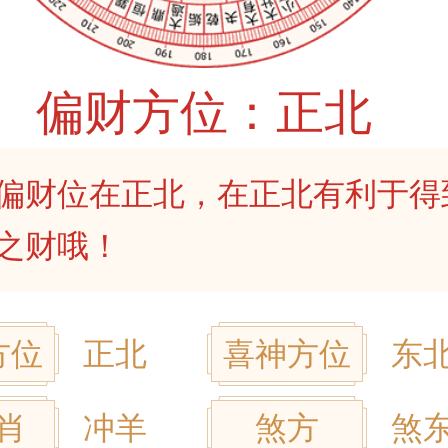
偏财方位：正北
偏财位在正北，在正北有利于得
之财哦！
方位
正北
喜神方位
东
肖
冲羊
煞方
煞