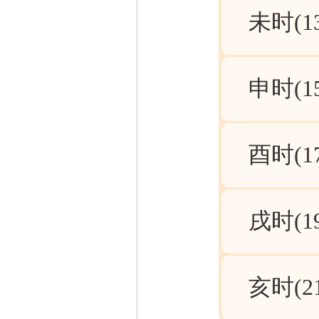
未时(13:
申时(15:
酉时(17:
戌时(19:
亥时(21: