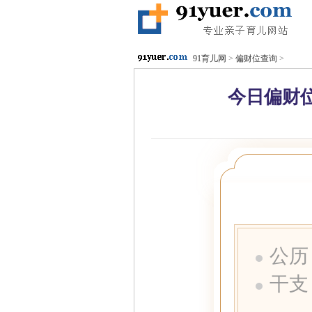
91育儿网
>
偏财位查询
>
今日偏财位
公历
干支