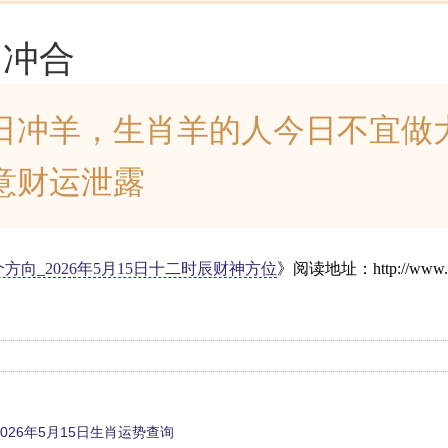
肖冲合
日冲羊，生肖羊的人今日不宜做
意财运泄露
方向_2026年5月15日十二时辰财神方位
》阅读地址：http://www.91y
26年5月15日生肖运势查询