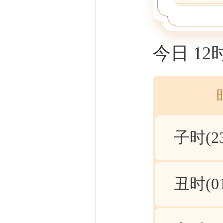
今日 1
子时(23:
丑时(01: