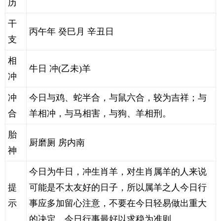
历
干
丙午年 癸巳月 辛丑日
支
相
牛日 冲(乙未)羊
冲
冲
今日与鸡、蛇半合，与鼠六合，较为吉祥；与
合
羊相冲，与马相害，与狗、羊相刑。
胎
厨磨厕 房内南
神
今日为牛日，冲生肖羊，对生肖属羊的人来说
提
可能是不太友好的日子，所以属羊之人今日行
示
事应多加留心注意，不要在今日轻易做出重大
的决定，今日行事最好以求稳为准则。