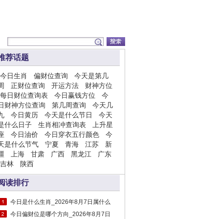
推荐话题
今日生肖
偏财位查询
今天是第几
周
正财位查询
开运方法
财神方位
每日财位查询表
今日赢钱方位
今
日财神方位查询
第几周查询
今天几
九
今日黄历
今天是什么节日
今天
是什么日子
生肖相冲查询表
上升星
座
今日油价
今日穿衣五行颜色
今
天是什么节气
宁夏
青海
江苏
新
疆
上海
甘肃
广西
黑龙江
广东
吉林
陕西
阅读排行
今日是什么生肖_2026年8月7日属什么
今日偏财位是哪个方向_2026年8月7日