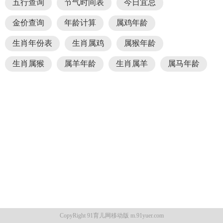
五行查询
节气时间表
今日宜忌
金价查询
年龄计算
属鸡年龄
生肖年份表
生肖属鸡
属猴年龄
生肖属猴
属羊年龄
生肖属羊
属马年龄
CopyRight 91育儿网移动版 m.91yuer.com