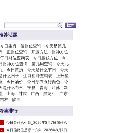
推荐话题
今日生肖
偏财位查询
今天是第几
周
正财位查询
开运方法
财神方位
每日财位查询表
今日赢钱方位
今
日财神方位查询
第几周查询
今天几
九
今日黄历
今天是什么节日
今天
是什么日子
生肖相冲查询表
上升星
座
今日油价
今日穿衣五行颜色
今
天是什么节气
宁夏
青海
江苏
新
疆
上海
甘肃
广西
黑龙江
广东
吉林
陕西
阅读排行
今日是什么生肖_2026年8月7日属什么
今日偏财位是哪个方向_2026年8月7日