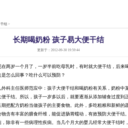
>
干结
>
长期喝奶粉 孩子易大便干结
更新于：2012-09-30 19:59:44
现在两岁一个月了，一岁半前吃母乳时，有时就大便干结，后来
这是怎么回事？吃什么可以预防？
儿外科主任医师范应中：孩子大便干结和喝奶粉有关系，奶粉中
大便干结。所以，孩子一岁多以后，就要逐渐从添加辅食过度到
长期把配方奶粉当做孩子的主要食物。此外，多吃粗粮和新鲜的
食物含有丰富的膳食纤维，能促进肠胃蠕动，有效预防大便干结
结，除非有一些病理性疾病。当几个月大的婴儿经常大便干结时