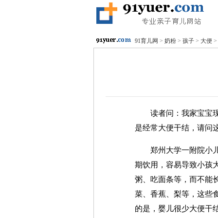
91育儿网
>
奶粉
>
孩子
>
大便
读者问：我家宝宝
是经常大便干结，请问
郑州大学一附院小
期饮用，容易导致小孩
粥、吃面条等，而不能
菜、香蕉、梨等，这些
的是，婴儿很少大便干