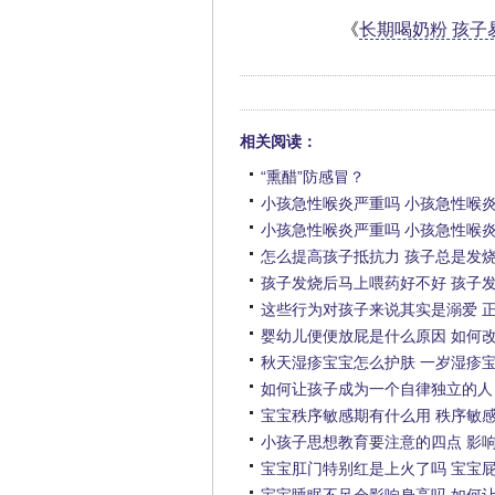
《
长期喝奶粉 孩子
相关阅读：
“熏醋”防感冒？
小孩急性喉炎严重吗 小孩急性喉
小孩急性喉炎严重吗 小孩急性喉
怎么提高孩子抵抗力 孩子总是发
孩子发烧后马上喂药好不好 孩子
这些行为对孩子来说其实是溺爱 
婴幼儿便便放屁是什么原因 如何
秋天湿疹宝宝怎么护肤 一岁湿疹
如何让孩子成为一个自律独立的人
宝宝秩序敏感期有什么用 秩序敏
小孩子思想教育要注意的四点 影
宝宝肛门特别红是上火了吗 宝宝