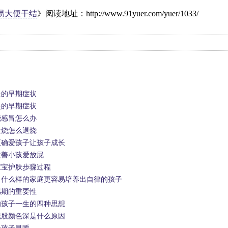
易大便干结
》阅读地址：http://www.91yuer.com/yuer/1033/
炎的早期症状
炎的早期症状
烧感冒怎么办
发烧怎么退烧
正确爱孩子让孩子成长
改善小孩爱放屁
宝宝护肤步骤过程
 什么样的家庭更容易培养出自律的孩子
感期的重要性
响孩子一生的四种思想
屁股颜色深是什么原因