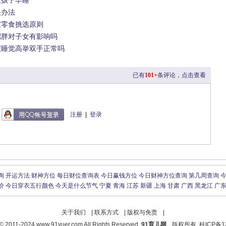
让孩子早睡
决办法
宝零食挑选原则
肥胖对子女有影响吗
宝睡觉高举双手正常吗
已有
101+
条评论，点击查看
注册
|
登录
询
开运方法
财神方位
每日财位查询表
今日赢钱方位
今日财神方位查询
第几周查询
价
今日穿衣五行颜色
今天是什么节气
宁夏
青海
江苏
新疆
上海
甘肃
广西
黑龙江
广
关于我们
|
联系方式
|
版权与免责
|
 © 2011-2024 www.91yuer.com All Rights Reserved.
91育儿网
版权所有. 桂ICP备12