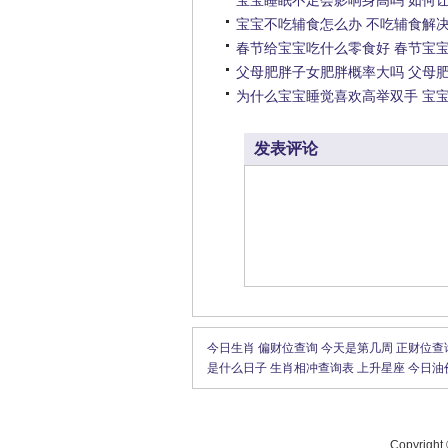
宝宝睡眠不足会影响身高吗 如何
宝宝不吃辅食怎么办 不吃辅食解
春节给宝宝吃什么零食好 春节宝
父母肥胖子女肥胖概率大吗 父母
为什么宝宝睡觉喜欢高举双手 宝
发表评论
今日生肖
偏财位查询
今天是第几周
正财位查
是什么日子
生肖相冲查询表
上升星座
今日油
Copyright