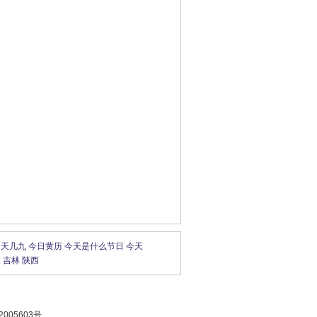
今天几九
今日黄历
今天是什么节日
今天
东
吉林
陕西
005603号