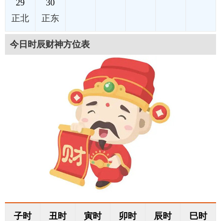
29
30
正北
正东
今日时辰财神方位表
子时
丑时
寅时
卯时
辰时
巳时