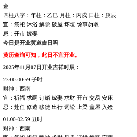
金
四柱八字：年柱：乙巳 月柱：丙戌 日柱：庚辰
宜：祭祀 沐浴 解除 破屋 坏垣 馀事勿取
忌：开市 嫁娶
今日是开业黄道吉日吗
黄历查询可知，此日不宜开业。
2025年11月07日开业吉祥时辰：
23:00-00:59 子时
财神：西南
宜：祈福 求嗣 订婚 嫁娶 求财 开市 交易 安床
忌：赴任 修造 移徙 出行 词讼 上梁 盖屋 入殓
01:00-02:59 丑时
财神：西南